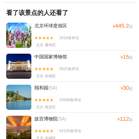
看了该景点的人还看了
445.2
北京环球度假区
¥
起
3918条评论


北京·通州区
15
中国国家博物馆
¥
起
5925条评论


北京·东城区
30
颐和园
(5A)
¥
起
33699条评论


北京·海淀区
112
故宫博物院
(5A)
¥
起
54105条评论


北京·东城区