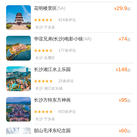
29.9
花明楼景区
(5A)
¥
起
824条评论


长沙·宁乡县
74
华谊兄弟(长沙)电影小镇
(4A)
¥
起
177条评论


长沙·岳麓区
148
长沙湘江水上乐园
¥
起
25条评论


长沙·湘江欢乐城
95
长沙方特东方神画
¥
起
603条评论


长沙·宁乡县
60
韶山毛泽东纪念园
¥
起