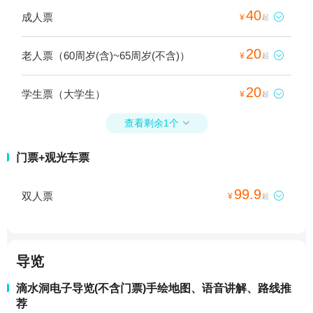
40
成人票

¥
起
20
老人票（60周岁(含)~65周岁(不含)）

¥
起
20
学生票（大学生）

¥
起
查看剩余1个

门票+观光车票
99.9
双人票

¥
起
导览
滴水洞电子导览(不含门票)手绘地图、语音讲解、路线推
荐