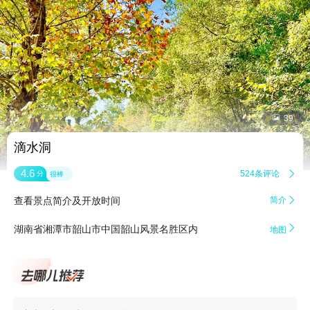


39
滴水洞
4.6
524条评论

分
很棒
查看景点简介及开放时间
简介


湖南省湘潭市韶山市中国韶山风景名胜区内
地图