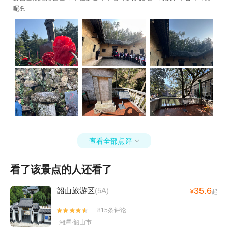
呢💪
查看全部点评

看了该景点的人还看了
35.6
韶山旅游区
(5A)
¥
起
815条评论


湘潭·韶山市