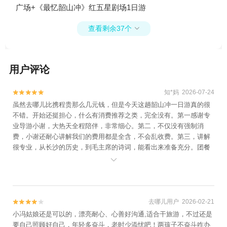
广场+《最忆韶山冲》红五星剧场1日游
查看剩余37个

用户评论
知*妈 2026-07-24


虽然去哪儿比携程贵那么几元钱，但是今天这趟韶山冲一日游真的很
不错。开始还挺担心，什么有消费推荐之类，完全没有。第一感谢专
业导游小谢，大热天全程陪伴，非常细心。第二，不仅没有强制消
费，小谢还耐心讲解我们的费用都是全含，不会乱收费。第三，讲解
很专业，从长沙的历史，到毛主席的诗词，能看出来准备充分。团餐
也比我想象的好很多，没有出现抢餐，不够吃等现象，红烧肉很不

错，点个赞。
去哪儿用户 2026-02-21


小冯姑娘还是可以的，漂亮耐心、心善好沟通,适合干旅游，不过还是
要自己照顾好自己，年轻多奋斗，老时少添忧吧！两孩子不奋斗咋办