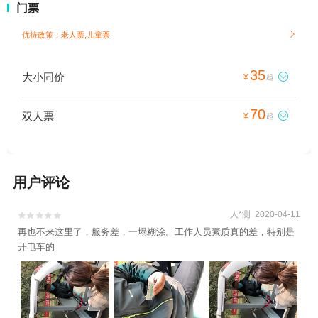
门票
优待政策：老人票,儿童票

35
大小同价

¥
起
70
双人票

¥
起
用户评论
人*测 2020-04-11


再也不来这里了，服务差，一塌糊涂。工作人员素质真的差，特别是
开电车的