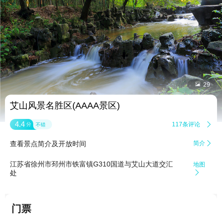


29
艾山风景名胜区(AAAA景区)
4.4
117条评论

分
不错
查看景点简介及开放时间
简介

江苏省徐州市邳州市铁富镇G310国道与艾山大道交汇
地图
处

门票