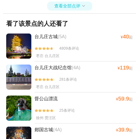
查看全部点评

看了该景点的人还看了
40
台儿庄古城
(5A)
¥
起
4809条评论


枣庄·台儿庄区
119
台儿庄大战纪念馆
(4A)
¥
起
281条评论


枣庄·台儿庄区
59.9
督公山漂流
¥
起
25条评论


徐州·贾汪区
39.9
郯国古城
(4A)
¥
起