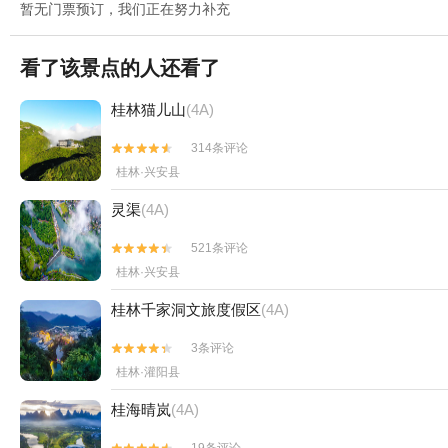
暂无门票预订，我们正在努力补充
看了该景点的人还看了
桂林猫儿山
(4A)
314条评论


桂林·兴安县
灵渠
(4A)
521条评论


桂林·兴安县
桂林千家洞文旅度假区
(4A)
3条评论


桂林·灌阳县
桂海晴岚
(4A)