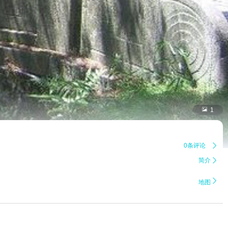

1
0条评论

简介


地图