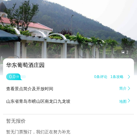


2
华东葡萄酒庄园
0.0
0条评论
1条攻略

分
查看景点简介及开放时间
简介


山东省青岛市崂山区南龙口九龙坡
地图
暂无报价
暂无门票预订，我们正在努力补充