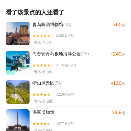
看了该景点的人还看了
60
青岛啤酒博物馆
(4A)
¥
起
6385条评论


青岛·市北区
249
海合安青岛极地海洋公园
(4A)
¥
起
21763条评论


青岛·崂山区
120
崂山风景区
(5A)
¥
起
7216条评论


青岛·崂山区
9.9
海军博物馆
¥
起
4077条评论


青岛·市南区