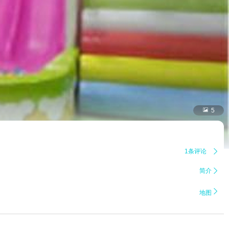

5
1条评论

简介


地图