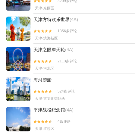
3209条评论


天津·东丽区
天津方特欢乐世界
(4A)
1356条评论


天津·滨海新区
天津之眼摩天轮
(4A)
2113条评论


天津·河北区
海河游船
524条评论


天津·古文化街码头
平津战役纪念馆
(4A)
4条评论


天津·红桥区