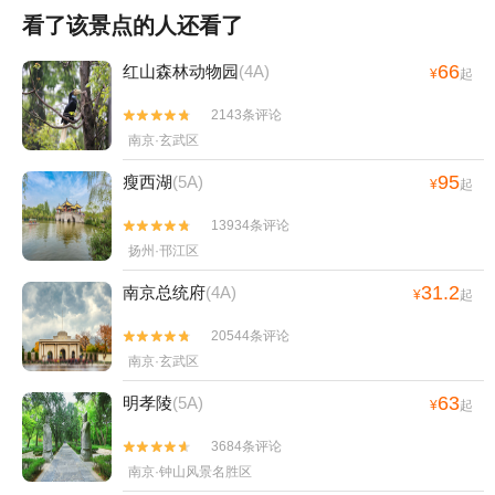
看了该景点的人还看了
66
红山森林动物园
(4A)
¥
起
2143条评论


南京·玄武区
95
瘦西湖
(5A)
¥
起
13934条评论


扬州·邗江区
31.2
南京总统府
(4A)
¥
起
20544条评论


南京·玄武区
63
明孝陵
(5A)
¥
起
3684条评论


南京·钟山风景名胜区