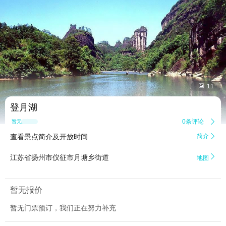


11
登月湖
0条评论

暂无点评
查看景点简介及开放时间
简介


江苏省扬州市仪征市月塘乡街道
地图
暂无报价
暂无门票预订，我们正在努力补充