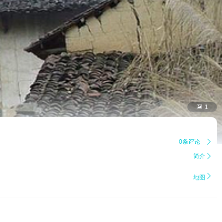

1
0条评论

简介


地图