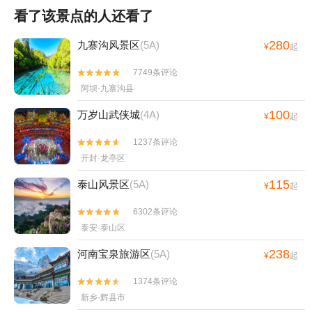
看了该景点的人还看了
280
九寨沟风景区
(5A)
¥
起
7749条评论


阿坝·九寨沟县
100
万岁山武侠城
(4A)
¥
起
1237条评论


开封·龙亭区
115
泰山风景区
(5A)
¥
起
6302条评论


泰安·泰山区
238
河南宝泉旅游区
(5A)
¥
起
1374条评论


新乡·辉县市