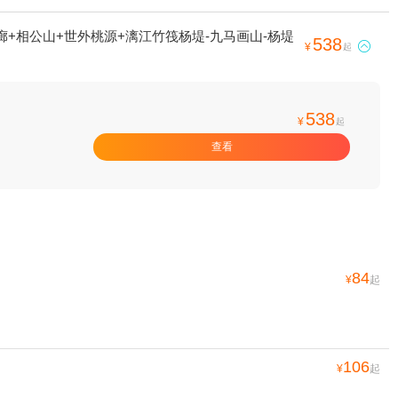
+相公山+世外桃源+漓江竹筏杨堤-九马画山-杨堤
538

¥
起
538
¥
起
查看
84
¥
起
106
¥
起