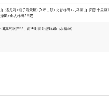
山+遇龙河+银子岩景区+兴坪古镇+龙脊梯田+九马画山+阳朔十里画廊
漂流+金坑梯田2日游
小团真纯玩产品、两天时间让您玩遍山水精华】