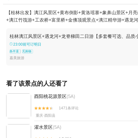
【桂林出发】漓江风景区+黄布倒影+黄洛瑶寨+象鼻山景区+月亮
+漓江竹筏游+工农桥+富里桥+金佛顶观景点+漓江精华游+遇龙河
桂林漓江风景区+遇龙河+龙脊梯田二日游【多套餐可选、品质
23:00前可订明日
条件退
无购物
嘉美旅游
看了该景点的人还看了
酉阳桃花源景区
(5A)
1471条评论


重庆·酉阳县
濯水景区
(5A)