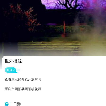
世外桃源
0.0
分
查看景点简介及开放时间
重庆市酉阳县酉阳桃花源
一日游