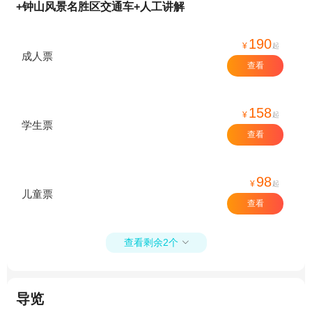
+钟山风景名胜区交通车+人工讲解
190
¥
起
成人票
查看
158
¥
起
学生票
查看
98
¥
起
儿童票
查看
查看剩余2个

导览