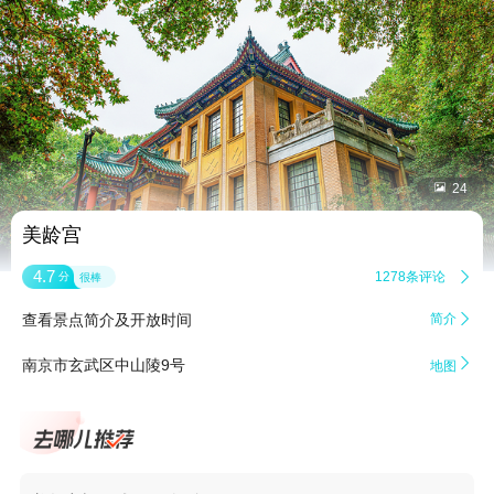


24
美龄宫
4.7
1278条评论

分
很棒
查看景点简介及开放时间
简介


南京市玄武区中山陵9号
地图