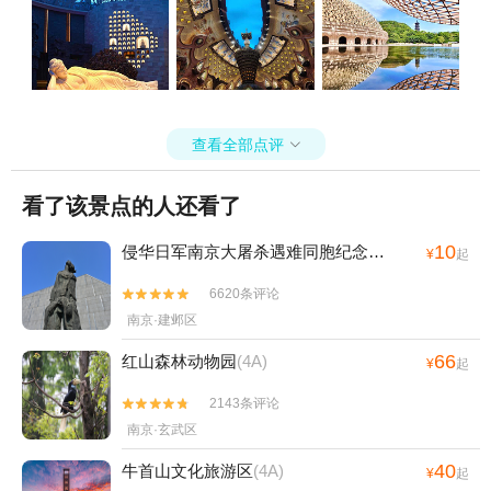
查看全部点评

看了该景点的人还看了
10
侵华日军南京大屠杀遇难同胞纪念馆
(4A)
¥
起
6620条评论


南京·建邺区
66
红山森林动物园
(4A)
¥
起
2143条评论


南京·玄武区
40
牛首山文化旅游区
(4A)
¥
起