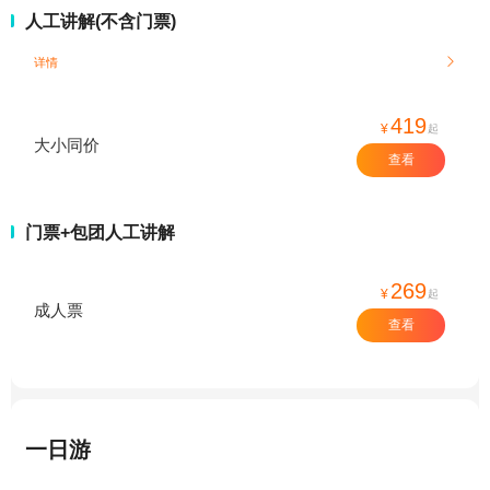
人工讲解(不含门票)
详情

419
¥
起
大小同价
查看
门票+包团人工讲解
269
¥
起
成人票
查看
一日游