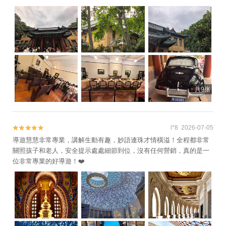
共9张
l*8 2026-07-05


導遊慧慧非常專業，講解生動有趣，妙語連珠才情橫溢！全程都非常
關照孩子和老人，安全提示處處細節到位，沒有任何營銷，真的是一
位非常專業的好導遊！❤️