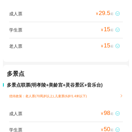
29.5
成人票

¥
起
15
学生票

¥
起
15
老人票

¥
起
多景点
多景点联票(明孝陵+美龄宫+灵谷景区+音乐台)
优待政策：老人票(70周岁以上),儿童票(6岁/1.4米以下)

98
成人票

¥
起
50
学生票

¥
起