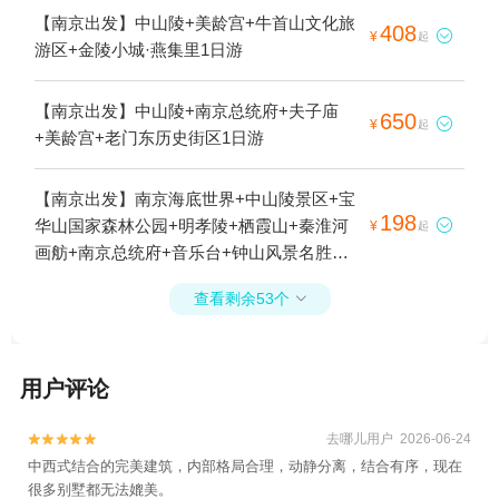
【南京出发】中山陵+美龄宫+牛首山文化旅
408

¥
起
游区+金陵小城·燕集里1日游
【南京出发】中山陵+南京总统府+夫子庙
650

¥
起
+美龄宫+老门东历史街区1日游
【南京出发】南京海底世界+中山陵景区+宝
198
华山国家森林公园+明孝陵+栖霞山+秦淮河

¥
起
画舫+南京总统府+音乐台+钟山风景名胜区
+美龄宫+太平天国历史博物馆(瞻园)+红山森
查看剩余53个

林动物园+牛首山文化旅游区+大报恩寺遗址
景区+夫子庙秦淮风光带+江苏园博园+华昌
龙谷奇幻新大陆+汤山竹野丛林ATV越野野骑
用户评论
基地1日游
去哪儿用户 2026-06-24


中西式结合的完美建筑，内部格局合理，动静分离，结合有序，现在
很多别墅都无法媲美。