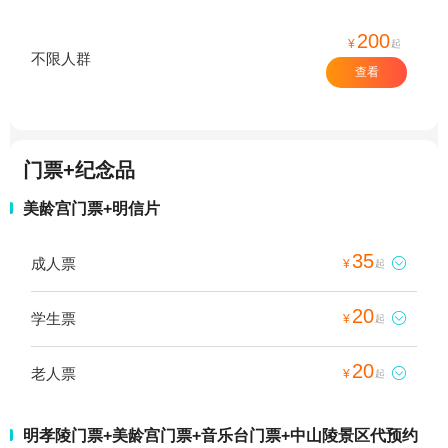
200
¥
起
不限人群
查看
门票+纪念品
美龄宫门票+明信片
35
成人票

¥
起
20
学生票

¥
起
20
老人票

¥
起
明孝陵门票+美龄宫门票+音乐台门票+中山陵景区代预约