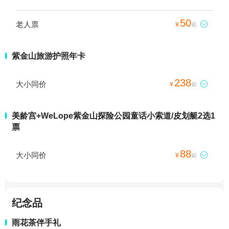
50
老人票

¥
起
紫金山旅游护照年卡
238
大小同价

¥
起
美龄宫+WeLope紫金山探险公园童话小索道/皮划艇2选1
票
88
大小同价

¥
起
纪念品
雨花茶伴手礼