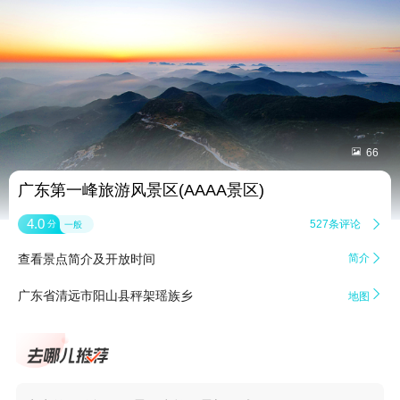


66
广东第一峰旅游风景区(AAAA景区)
4.0
527条评论

分
一般
查看景点简介及开放时间
简介


广东省清远市阳山县秤架瑶族乡
地图