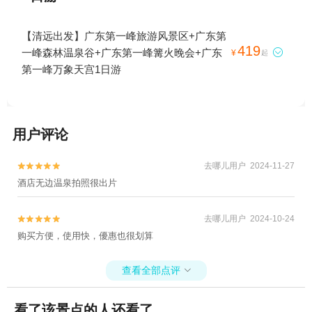
【清远出发】广东第一峰旅游风景区+广东第
419
一峰森林温泉谷+广东第一峰篝火晚会+广东

¥
起
第一峰万象天宫1日游
用户评论
去哪儿用户 2024-11-27


酒店无边温泉拍照很出片
去哪儿用户 2024-10-24


购买方便，使用快，優惠也很划算
查看全部点评

看了该景点的人还看了