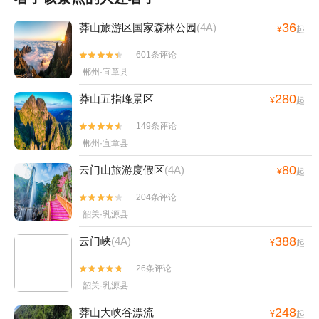
36
莽山旅游区国家森林公园
(4A)
¥
起
601条评论


郴州·宜章县
280
莽山五指峰景区
¥
起
149条评论


郴州·宜章县
80
云门山旅游度假区
(4A)
¥
起
204条评论


韶关·乳源县
388
云门峡
(4A)
¥
起
26条评论


韶关·乳源县
248
莽山大峡谷漂流
¥
起