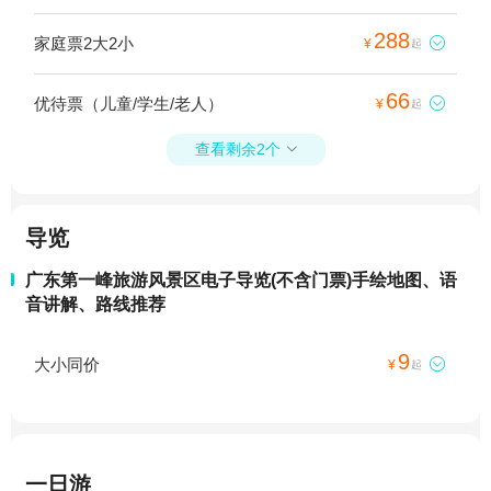
288
家庭票2大2小

¥
起
66
优待票（儿童/学生/老人）

¥
起
查看剩余2个

导览
广东第一峰旅游风景区电子导览(不含门票)手绘地图、语
音讲解、路线推荐
9
大小同价

¥
起
一日游