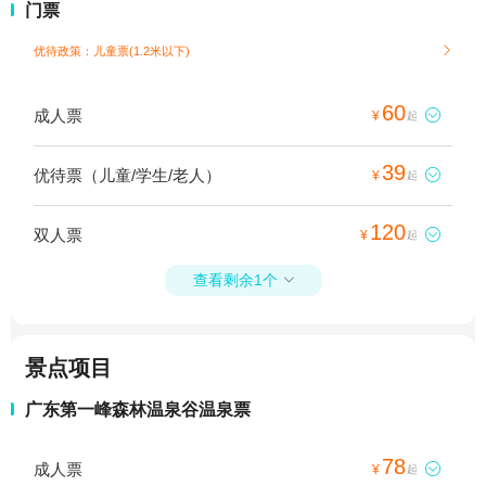
门票
优待政策：儿童票(1.2米以下)

60
成人票

¥
起
39
优待票（儿童/学生/老人）

¥
起
120
双人票

¥
起
查看剩余1个

景点项目
广东第一峰森林温泉谷温泉票
78
成人票

¥
起