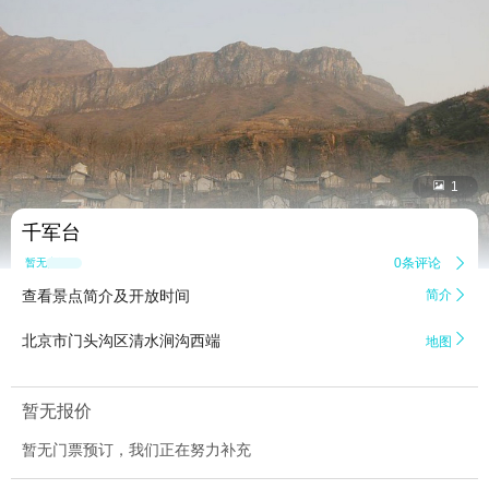


1
千军台
0条评论

暂无点评
查看景点简介及开放时间
简介


北京市门头沟区清水涧沟西端
地图
暂无报价
暂无门票预订，我们正在努力补充