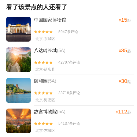
看了该景点的人还看了
15
中国国家博物馆
¥
起
5947条评论


北京·东城区
35
八达岭长城
(5A)
¥
起
42707条评论


北京·延庆县
30
颐和园
(5A)
¥
起
33718条评论


北京·海淀区
112
故宫博物院
(5A)
¥
起
54137条评论


北京·东城区