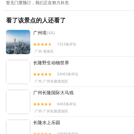
暂无门票预订，我们正在努力补充
看了该景点的人还看了
广州塔
(4A)
7313条评论


广州·海珠区
长隆野生动物世界
24063条评论


广州·广州长隆度假区
广州长隆国际大马戏
8483条评论


广州·广州长隆度假区
长隆水上乐园