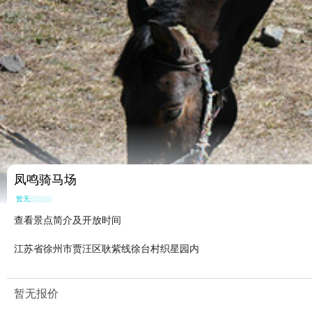
凤鸣骑马场
暂无点评
查看景点简介及开放时间
江苏省徐州市贾汪区耿紫线徐台村织星园内
暂无报价