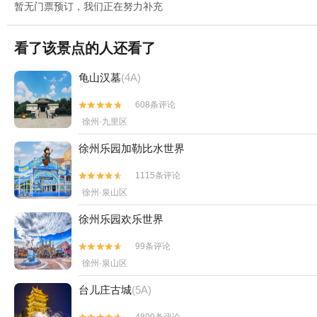
暂无门票预订，我们正在努力补充
看了该景点的人还看了
龟山汉墓
(4A)
608条评论


徐州·九里区
徐州乐园加勒比水世界
1115条评论


徐州·泉山区
徐州乐园欢乐世界
99条评论


徐州·泉山区
台儿庄古城
(5A)