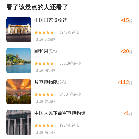
看了该景点的人还看了
15
中国国家博物馆
¥
起
5947条评论


北京·东城区
30
颐和园
(5A)
¥
起
33718条评论


北京·海淀区
112
故宫博物院
(5A)
¥
起
54137条评论


北京·东城区
1
中国人民革命军事博物馆
¥
起
1924条评论


北京·海淀区