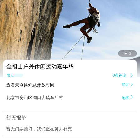


3
金祖山户外休闲运动嘉年华
0条评论

暂无点评
查看景点简介及开放时间
简介


北京市房山区周口店镇车厂村
地图
暂无报价
暂无门票预订，我们正在努力补充