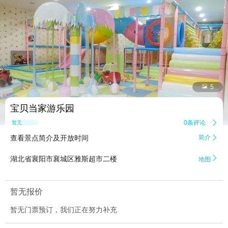


5
宝贝当家游乐园
0条评论

暂无点评
查看景点简介及开放时间
简介


湖北省襄阳市襄城区雅斯超市二楼
地图
暂无报价
暂无门票预订，我们正在努力补充