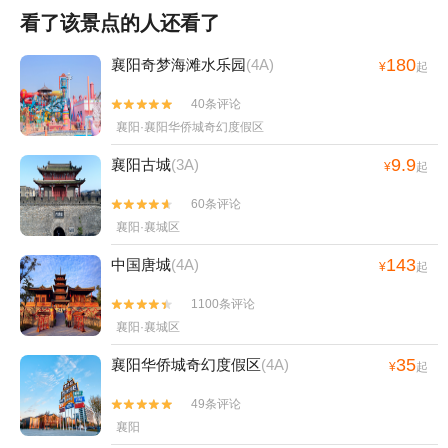
看了该景点的人还看了
180
襄阳奇梦海滩水乐园
(4A)
¥
起
40条评论


襄阳·襄阳华侨城奇幻度假区
9.9
襄阳古城
(3A)
¥
起
60条评论


襄阳·襄城区
143
中国唐城
(4A)
¥
起
1100条评论


襄阳·襄城区
35
襄阳华侨城奇幻度假区
(4A)
¥
起
49条评论


襄阳