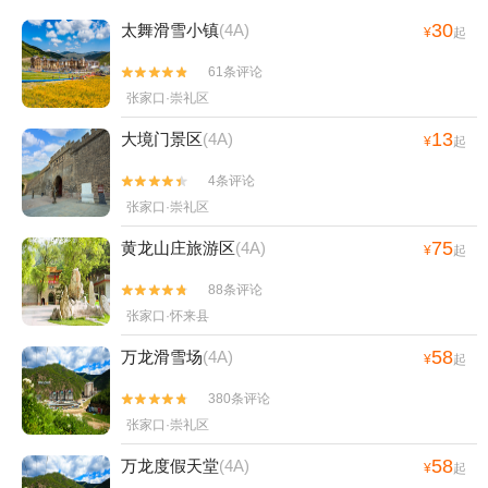
30
太舞滑雪小镇
(4A)
¥
起
61条评论


张家口·崇礼区
13
大境门景区
(4A)
¥
起
4条评论


张家口·崇礼区
75
黄龙山庄旅游区
(4A)
¥
起
88条评论


张家口·怀来县
58
万龙滑雪场
(4A)
¥
起
380条评论


张家口·崇礼区
58
万龙度假天堂
(4A)
¥
起