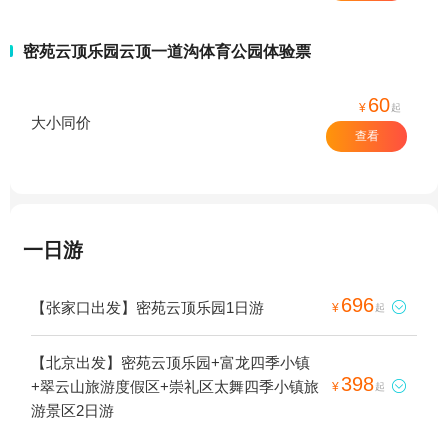
密苑云顶乐园云顶一道沟体育公园体验票
60
¥
起
大小同价
查看
一日游
696
【张家口出发】密苑云顶乐园1日游

¥
起
【北京出发】密苑云顶乐园+富龙四季小镇
398
+翠云山旅游度假区+崇礼区太舞四季小镇旅

¥
起
游景区2日游