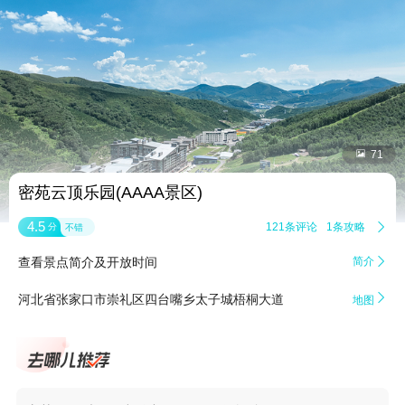


71
密苑云顶乐园(AAAA景区)
4.5
121条评论
1条攻略

分
不错
查看景点简介及开放时间
简介


河北省张家口市崇礼区四台嘴乡太子城梧桐大道
地图