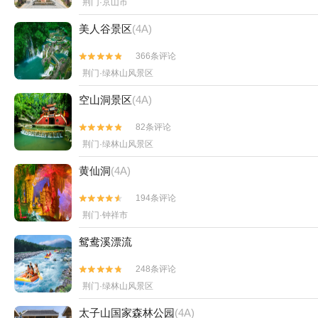
荆门·京山市
美人谷景区
(4A)
366条评论


荆门·绿林山风景区
空山洞景区
(4A)
82条评论


荆门·绿林山风景区
黄仙洞
(4A)
194条评论


荆门·钟祥市
鸳鸯溪漂流
248条评论


荆门·绿林山风景区
太子山国家森林公园
(4A)