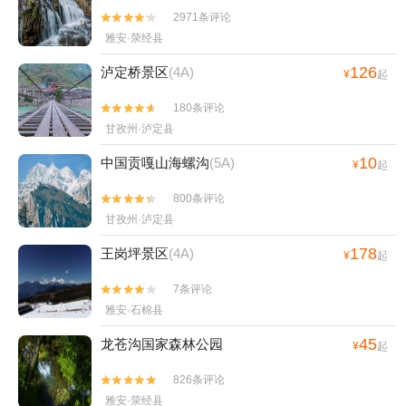
2971条评论


雅安·荥经县
126
泸定桥景区
(4A)
¥
起
180条评论


甘孜州·泸定县
10
中国贡嘎山海螺沟
(5A)
¥
起
800条评论


甘孜州·泸定县
178
王岗坪景区
(4A)
¥
起
7条评论


雅安·石棉县
45
龙苍沟国家森林公园
¥
起
826条评论


雅安·荥经县