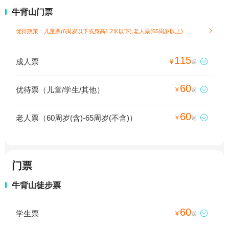
牛背山门票
优待政策：儿童票(6周岁以下或身高1.2米以下),老人票(65周岁以上)

115
成人票

¥
起
60
优待票（儿童/学生/其他）

¥
起
60
老人票（60周岁(含)-65周岁(不含)）

¥
起
门票
牛背山徒步票
60
学生票

¥
起