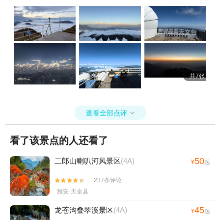
共7张
查看全部点评

看了该景点的人还看了
50
二郎山喇叭河风景区
(4A)
¥
起
237条评论


雅安·天全县
45
龙苍沟叠翠溪景区
(4A)
¥
起