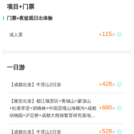
项目+门票
门票+夜徒观日出体验
115
成人票

¥
起
一日游
428
【成都出发】牛背山2日游

¥
起
【雅安出发】都江堰景区+青城山+蒙顶山
680
+杜甫草堂+碧峰峡+中国贡嘎山海螺沟+成都

¥
起
动物园+泸定桥+成都大熊猫繁育研究基地
+金沙遗址博物馆+青城后山+燕子沟风景区
+牛背山+成都本地玩乐+熊猫谷+雅安本地玩
528
【成都出发】牛背山1日游

¥
起