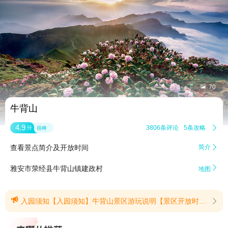


70
牛背山
4.9
3806条评论
5条攻略

分
很棒
查看景点简介及开放时间
简介


雅安市荥经县牛背山镇建政村
地图

入园须知【入园须知】牛背山景区游玩说明【景区开放时间】1.夏季（4月1日至10月31日）：8:30---17:00，一日游游客截止入园时间14：00。2.冬季（11月1日至3月31日）：8:30--16:00，一日游游客截止入园时间12:00【观光车运行时间】1.夏季（4月1日至10月31日）：长海子至乾坤岭：8:30--17:00，乾坤岭至长海子：9:00--17:302.冬季（11月1日至3月31日）：长海子至乾坤岭：8:30--16:00，乾坤岭至长海子：9:00--16:30特别说明：极端天气运行时间会有所调整，请以景区临时通知为准，详情咨询：15281293494【夜徒开放时间】节假日、周六、周日凌晨1:30--3:30【夜徒注意事项】1.预订时请选择开放日期下单，请至少提前一天预约，请驾车前往悦山长廊检票。2.有高反、心脑血管基础病史、呼吸系统病史、贫血者、大型手术初愈者、孕妇等不建议参与。3.请带好头灯、登山杖、手套等通用工具，冬季增加冰爪、保温毯、帽子等；夏季增加雨衣和鞋套等。4.夜徒上山需全程徒步，下山可全程徒步或乘坐UTV到乾坤岭（需另行收费）再换乘景区观光车返回。5.特别说明：极端天气可能无法运行，请以景区临时通知为准，详情咨询：19169773204【团队自驾注意事项】1.每天发车时间（1）夏季（4月1日至10月31日）：上行时间：8:20、10:30、12:00、14:00、16:00、17:30下行时间：9:50、11:20、13:00、16:10、18:10；（2）冬季（11月1日至3月31日）：上行时间：8:30、10:30、12:00、14:00、15:00、16:30下行时间：9:50、12:20、13:00、15:00、17;00（3）一日游客自驾上山截止时间夏季14:00、冬季12:00，住店游客自驾上山截止时间为夏季18:30、冬季16:30；（4）以上为暂定时间，如遭遇极端天气或景区道路无法通车会有所调整，详情敬请关注“牛背山景区”官方微信公众号和咨询景区工作人员。2.发车要求（1）满5辆以上车辆发车；（2）每辆车须签订进山协议（安全承诺书），并缴纳200元保证金；（3）长海子至山顶往返均需景区领航车带队；（4）所有上山车辆须领取进山证，出园时交回；（5）所有上山人员门票和车辆领航票均需通过检票口检完票上车；（6）所有自驾车辆限7座（含7座）以下；（7）所有自驾车辆需自备防滑链。3.报名及购票渠道：牛背山景区官方微信公众号。4.报名要求（1）驾驶员须C1以上驾驶证；（2）驾驶员须1年以上驾龄 ；（3）驾驶员身体状况良好，未有严重影响驾驶各类疾病。5.其他注意事项（1）驾驶员严格按照景区规定驾驶，沿途不超速、不停留、不超车，景区内限速35公里/小时。（2）一日游客人，夏季须在18:10前、冬季须在17:00前集合下山，景区将在闭园后进行车辆清场。（3）所有车辆需听从景区工作人员指挥，安全驾驶，舒心游玩，如造成混乱或损失，景区将扣除保证金，并有权追偿不足部分。6.咨询电话：15881238077【门票优惠政策】1.对6周岁以下（含6周岁）或身高1.2米以下含（1.2米）的儿童、65周岁以上（含65周岁）老年人、现役军人、警察、消防员、复退役军人、残疾人凭相关证件实行免费。2.对1.2米至1.5米（含1.5米）未成年人和经民政部门核准的城乡低保对象或特困人员半票优惠。3.60周岁（含60周岁）至65周岁老年人，在非国家法定节假日免收门票，在国家法定节假日实行门票半价优惠。学生持全日制学生证实行半价优惠（不含研究生，博士生）。4.中国摄影家协会/各省/直辖市摄影家协会会员、新闻媒体记者凭有效证件免票，8KRAW、视觉中国、国家地理等认证摄影师凭平台标识免票。【发票说明】联系商家开发票【退改说明】未使用可退【温馨提示】欢迎您来到中国·牛背山景区，景区最高海拔3666米，海拔落差较大，且气候多变，观光车到达终点为乾坤岭，最后登顶需徒步约50分钟，垂直上升速度过快，易出现高反现象，对身体素质有一定要求。景色虽美，为了广大游客的安全，现景区经营管理人以书面形式告知游客以下事宜：1.提请3岁（含）以下幼童、65岁（含）以上人群谨慎前往。65岁以上游客需出具近一周内二甲及以上医院体检健康证明，无高血压、无慢性疾病及心脑血管疾病等。2.心血管疾病患者（如高血压、心功能不全心肌缺氧、心肌梗塞等）不建议进入景区。3.脑血管疾病患者（如脑栓塞、脑出血、脑肿瘤等）不建议进入景区。4.呼吸系统疾病患者（如肺气肿、肺心病等）不建议进入景区。5.精神病患者（如癫痛及各种精神病人）不建议进入景区。6.贫血病患者（如血红蛋白量水平在50克/升以下人员）不建议进入景区。7.大中型手术的恢复期病患者不建议进入景区。8.较重的骨质疏松患者、较重的膝关节疾病患者及甲亢患者不建议进入景区。9.孕妇及行动不便者、体弱多病及有高原反应者不建议进入景区。10.其他不适宜参加户外活动的人员不建议进入景区。11.景区自然景观，日出、云海、佛光、贡嘎雪山、星空、夕阳都依托于自然天气，入园检票前请了解、咨询景区天气情况，检票入园后因天气原因概不退票。12.禁止携带火源、火种、化学品和易燃易爆品进入景区。景区内禁止燃放烟花爆竹、孔明灯；禁止野外用火。禁止携带宠物进入景区。禁止在景区内私搭帐篷。请游客仔细阅读以上指南，并确认自身身体状况能够进入景区，并自行承担对此产生的全部后果。【咨询电话】0835-3573666、15281293494(提示有效期2026/5/21至2026/8/31)
