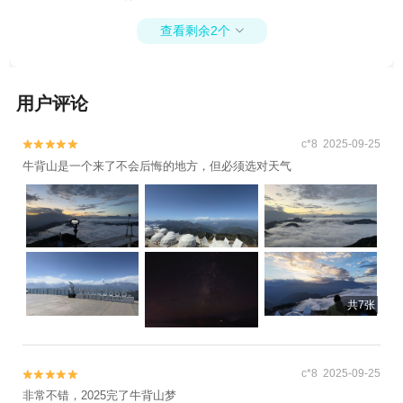
乐+牛背山国际露营地+荥经牛背山星辰营地1
日游
查看剩余2个

用户评论
c*8 2025-09-25


牛背山是一个来了不会后悔的地方，但必须选对天气
共7张
c*8 2025-09-25


非常不错，2025完了牛背山梦