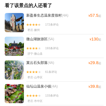
看了该景点的人还看了
57.5
新盈泰生态温泉度假村
(4A)
¥
起
172条评论


枣庄·滕州
130
微山湖旅游区
(5A)
¥
起
193条评论


济宁·微山县
29.8
翼云石头部落
(4A)
¥
起
61条评论


枣庄·山亭区
39.8
仙坛山温泉小镇
(4A)
¥
起
133条评论


枣庄·市中区