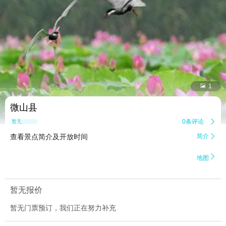


1
微山县
0条评论

暂无点评
查看景点简介及开放时间
简介


地图
暂无报价
暂无门票预订，我们正在努力补充