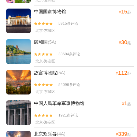
北京·通州区
15
中国国家博物馆
¥
起
5915条评论


北京·东城区
30
颐和园
(5A)
¥
起
33694条评论


北京·海淀区
112
故宫博物院
(5A)
¥
起
54096条评论


北京·东城区
1
中国人民革命军事博物馆
¥
起
1921条评论


北京·海淀区
339
北京欢乐谷
(4A)
¥
起