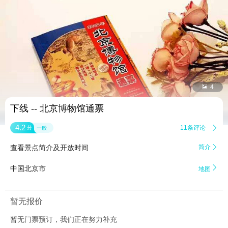


4
下线 -- 北京博物馆通票
4.2
11条评论

分
一般
查看景点简介及开放时间
简介


中国北京市
地图
暂无报价
暂无门票预订，我们正在努力补充