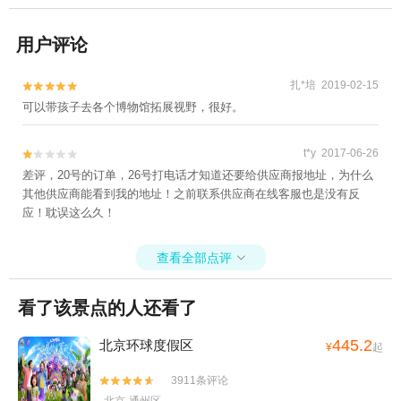
用户评论
扎*培 2019-02-15


可以带孩子去各个博物馆拓展视野，很好。
t*y 2017-06-26


差评，20号的订单，26号打电话才知道还要给供应商报地址，为什么
其他供应商能看到我的地址！之前联系供应商在线客服也是没有反
应！耽误这么久！
查看全部点评

看了该景点的人还看了
445.2
北京环球度假区
¥
起
3911条评论

