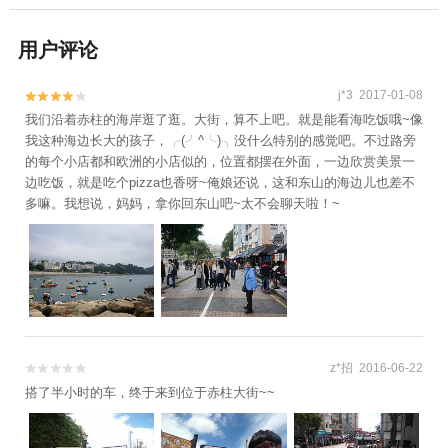
用户评论
j*3 2017-01-08


我们沿着赤柱的海岸逛了逛。大街，算不上吧。就是能看海吃饭哦~像
我这种海边长大的孩子，╭(╯^╰)╮没什么特别的感觉吧。不过路旁
的每个小店都和欧洲的小店似的，位置都摆在外面，一边欣赏美景一
边吃饭，就是吃个pizza也香呀~俺娘还说，这和东山的海边儿也差不
多嘛。我想说，妈妈，拿你回东山吧~太不会聊天啦！~
z*招 2016-06-22


搭了半小时的车，终于来到位于赤柱大街~~