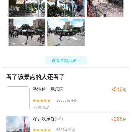
查看全部点评

看了该景点的人还看了
510
香港迪士尼乐园
¥
起
18868条评论


香港·离岛
228
深圳欢乐谷
(5A)
¥
起
5597条评论

