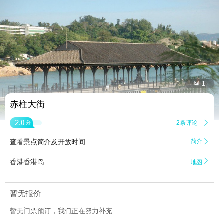


1
赤柱大街
2.0
2条评论

分
查看景点简介及开放时间
简介


香港香港岛
地图
暂无报价
暂无门票预订，我们正在努力补充