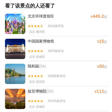
看了该景点的人还看了
445.2
北京环球度假区
¥
起
3918条评论


北京·通州区
15
中国国家博物馆
¥
起
5925条评论


北京·东城区
30
颐和园
(5A)
¥
起
33699条评论


北京·海淀区
112
故宫博物院
(5A)
¥
起
54105条评论


北京·东城区