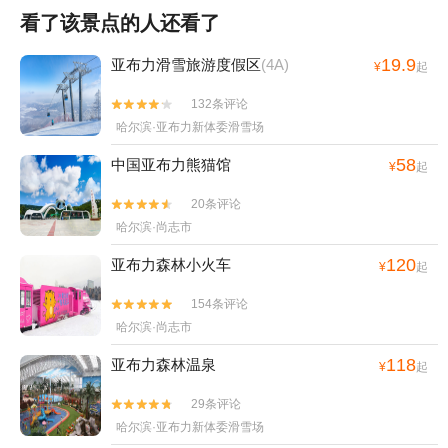
看了该景点的人还看了
19.9
亚布力滑雪旅游度假区
(4A)
¥
起
132条评论


哈尔滨·亚布力新体委滑雪场
58
中国亚布力熊猫馆
¥
起
20条评论


哈尔滨·尚志市
120
亚布力森林小火车
¥
起
154条评论


哈尔滨·尚志市
118
亚布力森林温泉
¥
起
29条评论


哈尔滨·亚布力新体委滑雪场