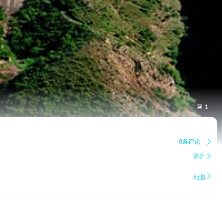

1
0条评论

简介


地图