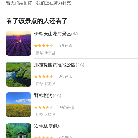
暂无门票预订，我们正在努力补充
看了该景点的人还看了
伊犁天山花海景区
(4A)
5条评论


伊犁·伊宁县
那拉提国家湿地公园
(4A)
0条评论


伊犁·新源县
野核桃沟
(4A)
34条评论


伊犁·巩留县
次生林度假村