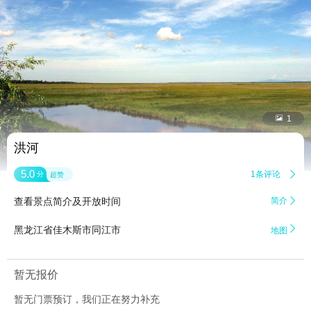


1
洪河
5.0
1条评论

分
超赞
查看景点简介及开放时间
简介


黑龙江省佳木斯市同江市
地图
暂无报价
暂无门票预订，我们正在努力补充