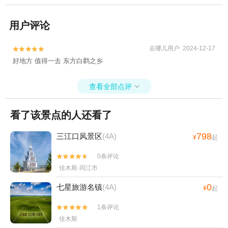
用户评论
去哪儿用户 2024-12-17


好地方 值得一去 东方白鹳之乡
查看全部点评

看了该景点的人还看了
798
三江口风景区
(4A)
¥
起
0条评论


佳木斯·同江市
0
七星旅游名镇
(4A)
¥
起
1条评论


佳木斯