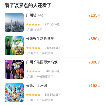
看了该景点的人还看了
135
广州塔
(4A)
¥
起
7313条评论


广州·海珠区
350
长隆野生动物世界
¥
起
24063条评论


广州·广州长隆度假区
380
广州长隆国际大马戏
¥
起
8483条评论


广州·广州长隆度假区
153
长隆水上乐园
¥
起
10835条评论


广州·广州长隆度假区