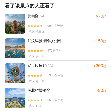
看了该景点的人还看了
70
黄鹤楼
(5A)
¥
起
9929条评论


武汉·武昌区
159
武汉玛雅海滩水公园
¥
起
971条评论


武汉·洪山区
200
武汉欢乐谷
(4A)
¥
起
5345条评论


武汉·青山区
80
湖北省博物馆
¥
起
3682条评论


武汉·东湖