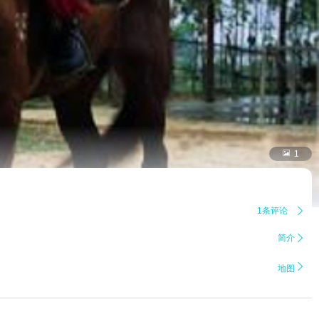

1
1条评论

简介


地图