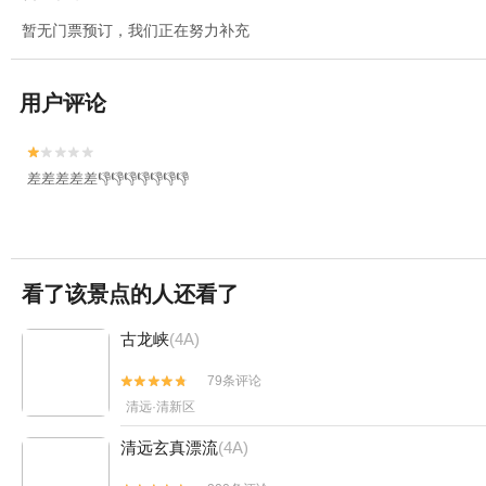
暂无门票预订，我们正在努力补充
用户评论


差差差差差👎👎👎👎👎👎👎
看了该景点的人还看了
古龙峡
(4A)
79条评论


清远·清新区
清远玄真漂流
(4A)