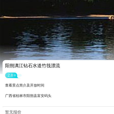
阳朔漓江钻石水道竹筏漂流
2.8
分
查看景点简介及开放时间
广西省桂林市阳朔县富安码头
暂无报价