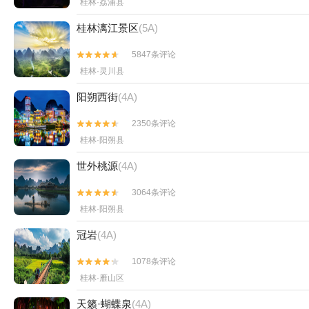
桂林·荔浦县
桂林漓江景区
(5A)
5847条评论


桂林·灵川县
阳朔西街
(4A)
2350条评论


桂林·阳朔县
世外桃源
(4A)
3064条评论


桂林·阳朔县
冠岩
(4A)
1078条评论


桂林·雁山区
天籁·蝴蝶泉
(4A)