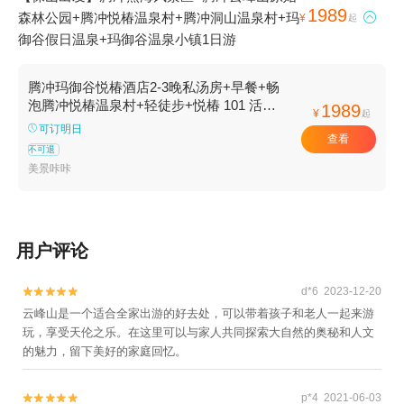
1989
森林公园+腾冲悦椿温泉村+腾冲洞山温泉村+玛

¥
起
御谷假日温泉+玛御谷温泉小镇1日游
腾冲玛御谷悦椿酒店2-3晚私汤房+早餐+畅
泡腾冲悦椿温泉村+轻徒步+悦椿 101 活动
1989
¥
起
体验，酒店礼遇可选
可订明日
查看
不可退
美景咔咔
用户评论
d*6 2023-12-20


云峰山是一个适合全家出游的好去处，可以带着孩子和老人一起来游
玩，享受天伦之乐。在这里可以与家人共同探索大自然的奥秘和人文
的魅力，留下美好的家庭回忆。
p*4 2021-06-03

