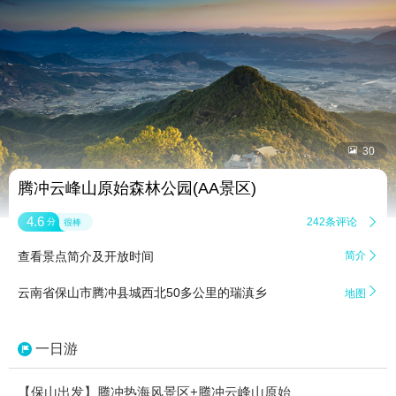


30
腾冲云峰山原始森林公园(AA景区)
4.6
242条评论

分
很棒
查看景点简介及开放时间
简介


云南省保山市腾冲县城西北50多公里的瑞滇乡
地图
一日游
【保山出发】腾冲热海风景区+腾冲云峰山原始