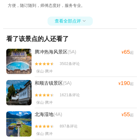
方便，随订随到，师傅态度好，服务专业。
查看全部点评

看了该景点的人还看了
65
腾冲热海风景区
(5A)
¥
起
3502条评论


保山·腾冲
190
和顺古镇景区
(5A)
¥
起
1621条评论


保山·腾冲
55
北海湿地
(4A)
¥
起
897条评论


保山·腾冲