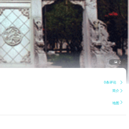

2
0条评论

简介


地图