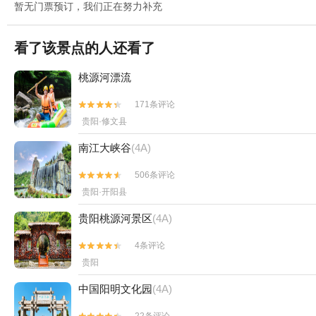
暂无门票预订，我们正在努力补充
看了该景点的人还看了
桃源河漂流
171条评论


贵阳·修文县
南江大峡谷
(4A)
506条评论


贵阳·开阳县
贵阳桃源河景区
(4A)
4条评论


贵阳
中国阳明文化园
(4A)