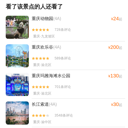
看了该景点的人还看了
24
重庆动物园
(4A)
¥
起
728条评论


重庆·九龙坡区
200
重庆欢乐谷
(4A)
¥
起
589条评论


重庆·渝北区
130
重庆玛雅海滩水公园
¥
起
701条评论


重庆·渝北区
30
长江索道
(4A)
¥
起
3548条评论


重庆·渝中区