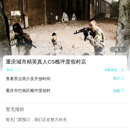


1
重庆城市精英真人CS樵坪度假村店
0条评论

暂无点评
查看景点简介及开放时间
简介


重庆市巴南区樵坪度假村
地图
暂无报价
暂无门票预订，我们正在努力补充