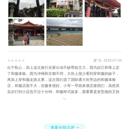
麦*乐 2018-07-04


出于私心，加上这次旅行全家出动不缺带娃主力，我为自己和母上定
了和服体验。因为冲绳和京都不同，大街上很少看到穿和服的妹子，
再加上穿和服走路太累，这次我们选了国际通大街旁边的和服体验
店，和服店面不大，但服务很好。小哥一早就来酒店接我们，虽然其
实步行到小店也不过十分钟。和服样式挺多，最重要是发型做的又快
又好。非常明智的把捣蛋鬼发给他爸和爷爷带出去逛街了，我和母上

可以好好臭美一番。 换装以后打车到著名景点波上宫非常近。冲绳的
出租车比东京要便宜，500+起跳，所以如果路程不是很远，打车就可
以了。