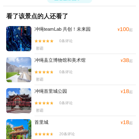
查看全部点评

看了该景点的人还看了
100
冲绳teamLab 共创！未来园
¥
起
0条评论


那霸
38
冲绳县立博物馆和美术馆
¥
起
0条评论


那霸
18
冲绳首里城公园
¥
起
0条评论


那霸