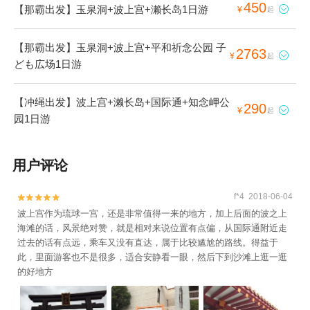
450
【那霸出发】玉泉洞+波上宫+濑长岛1日游

¥
起
【那霸出发】玉泉洞+波上宫+平和祈念公园 子
2763

¥
起
ども広场1日游
【冲绳出发】波上宫+濑长岛+国际通+知念岬公
290

¥
起
园1日游
用户评论
f*4 2018-06-04


波上宫作为琉球一宫，还是非常值得一来的地方，加上后面的波之上
海滩的话，风景绝对赞，就是相对来说位置有点偏，从国际通附近走
过去的话有点远，乘车又没有直达，属于比较尴尬的路线。得益于
此，里面游客也不是很多，适合安静看一眼，然后下到沙滩上逛一逛
的好地方