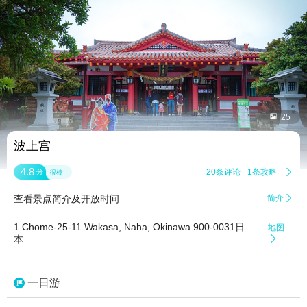


25
波上宫
4.8
20条评论
1条攻略

分
很棒
查看景点简介及开放时间
简介

1 Chome-25-11 Wakasa, Naha, Okinawa 900-0031日
地图
本

一日游