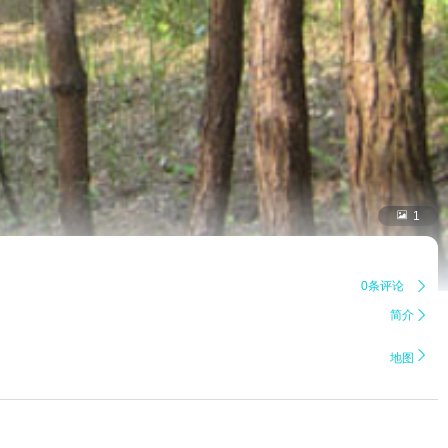

1
0条评论

简介


地图