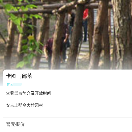
卡图马部落
暂无点评
查看景点简介及开放时间
安吉上墅乡大竹园村
暂无报价