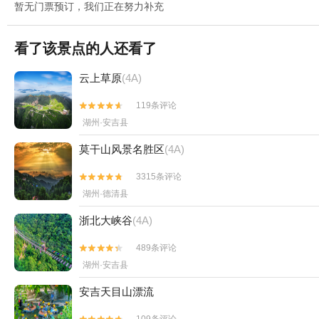
暂无门票预订，我们正在努力补充
看了该景点的人还看了
云上草原
(4A)
119条评论


湖州·安吉县
莫干山风景名胜区
(4A)
3315条评论


湖州·德清县
浙北大峡谷
(4A)
489条评论


湖州·安吉县
安吉天目山漂流