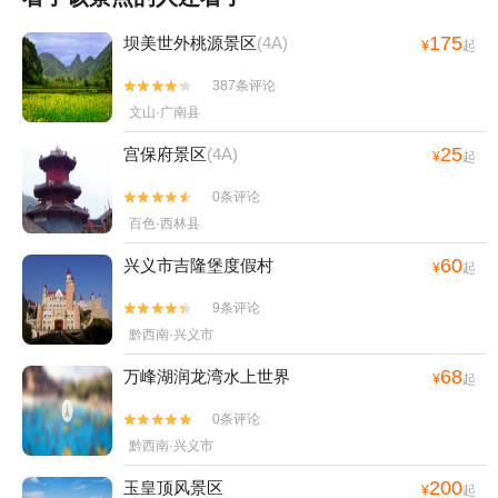
175
坝美世外桃源景区
(4A)
¥
起
387条评论


文山·广南县
25
宫保府景区
(4A)
¥
起
0条评论


百色·西林县
60
兴义市吉隆堡度假村
¥
起
9条评论


黔西南·兴义市
68
万峰湖润龙湾水上世界
¥
起
0条评论


黔西南·兴义市
200
玉皇顶风景区
¥
起