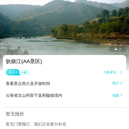


2
驮娘江(AA景区)
4.0
1条评论

分
一般
查看景点简介及开放时间
简介


云南省文山州富宁县剥隘镇境内
地图
暂无报价
暂无门票预订，我们正在努力补充