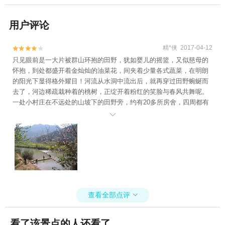
用户评论
精*侠 2017-04-12


只见眼前是一大片被群山环抱的田野，犹如婴儿的摇篮，又似慈母的
怀抱，到处都盛开着金灿灿的油菜花，间夹着少量各式蔬菜，在明朗
的阳光下显得格外耀目！河流从水洞中流出后，就再穿过田野蜿蜒而
去了，河边稀疏栽种着的桃树，正绽开着粉红的笑脸与春风共舞呢。
一处小村庄在不远处的山坡下的田野旁，约有20多所房舍，四周都有
树木围绕，其中几棵特别茂盛的状如巨伞的榕树看来年代已久了。我

沿着田边弧形的小路走入村中，看到只有几家村舍（壮族）挂有写着
经营食宿的牌子。
查看全部点评

看了该景点的人还看了