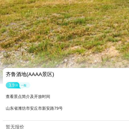
齐鲁酒地(AAAA景区)
3.9
分
一般
查看景点简介及开放时间
山东省潍坊市安丘市新安路79号
暂无报价