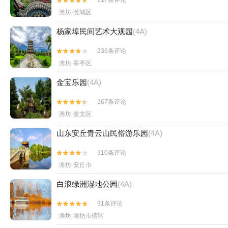
217条评论


潍坊·潍城区
杨家埠民间艺术大观园
(4A)
236条评论


潍坊·寒亭区
金宝乐园
(4A)
267条评论


潍坊·奎文区
山东安丘青云山民俗游乐园
(4A)
310条评论


潍坊·安丘市
白浪绿洲湿地公园
(4A)
91条评论


潍坊·潍坊市辖区