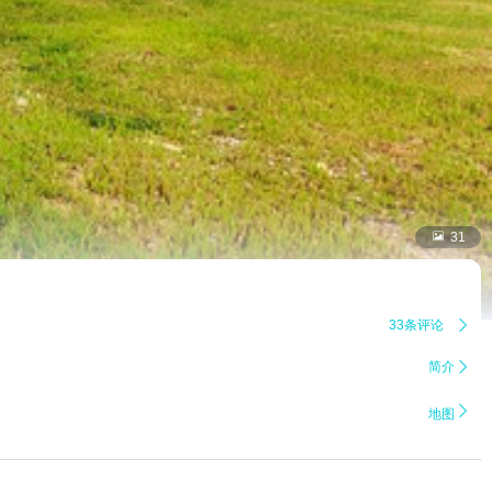

31
33条评论

简介


地图