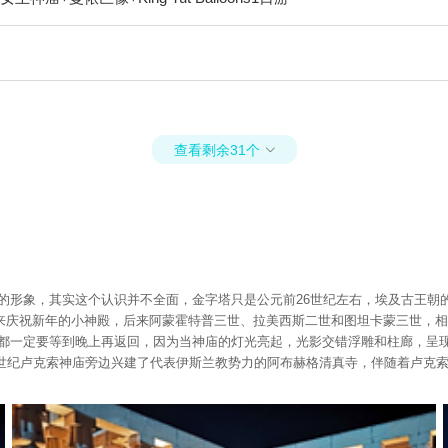
查看剩余31个

的形象，其实这个认识并不全面，金字塔只是公元前26世纪左右，埃及古王朝
来庆祝新年的小神殿，后来阿蒙霍特普三世、拉美西斯二世和图坦卡蒙三世，相
庙都一定要等到晚上再返回，因为当神庙的灯光亮起，光影交错浮雕和柱廊，呈
卢克索神庙旁边兴建了代表伊斯兰教势力的阿布赫格清真寺，伴随着卢克索神殿看尽人