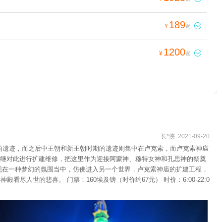
189

¥
起
1200

¥
起
长*侠 2021-09-20
的遗迹，而之后中王朝和新王朝时期的遗迹则集中在卢克索，而卢克索神庙
继对此进行扩建维修，把这里作为迎接阿蒙神、穆特女神和孔思神的祭奠
现在一种梦幻的氛围当中，仿佛进入另一个世界，卢克索神庙的扩建工程，
世的悲喜。 门票：160埃及镑（时价约67元） 时价：6:00-22:0