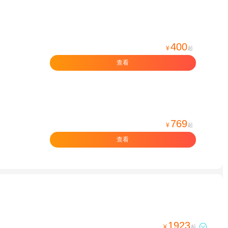
400
¥
起
查看
769
¥
起
查看
1923

¥
起