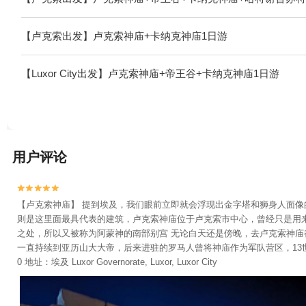
【卢克索出发】卢克索神庙+卡纳克神庙1日游
【Luxor City出发】卢克索神庙+帝王谷+卡纳克神庙1日游
用户评论


【卢克索神庙】 提到埃及，我们眼前立即就会浮现出金字塔和狮身人面像
则是这里面最具代表的建筑，卢克索神庙位于卢克索市中心，曾经只是用
之处，所以又被称为阿蒙神的南部别宫 无论白天还是傍晚，去卢克索神
一直持续到亚历山大大帝，后来进驻的罗马人曾将神庙作为军队营区，13世纪
0 地址：埃及 Luxor Governorate, Luxor, Luxor City