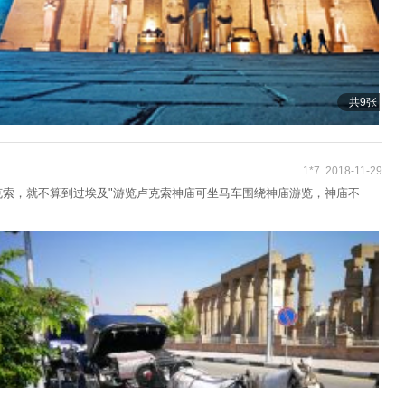
共9张
1*7 2018-11-29
克索，就不算到过埃及"游览卢克索神庙可坐马车围绕神庙游览，神庙不