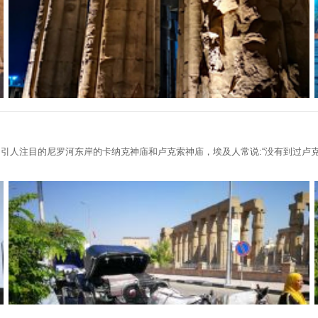
中引人注目的尼罗河东岸的卡纳克神庙和卢克索神庙，埃及人常说:“没有到过卢