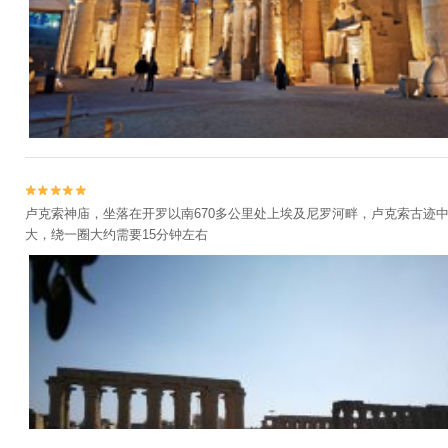


卢克索神庙，坐落在开罗以南670多公里处上埃及尼罗河畔，卢克索古迹
大，绕一圈大约需要15分钟左右