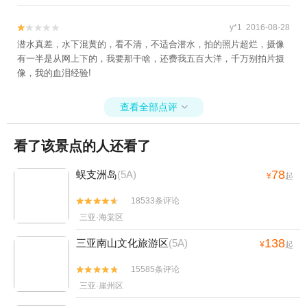
物！呵呵乐得其所啊
y*1 2016-08-28


潜水真差，水下混黄的，看不清，不适合潜水，拍的照片超烂，摄像
有一半是从网上下的，我要那干啥，还费我五百大洋，千万别拍片摄
像，我的血泪经验!
查看全部点评

看了该景点的人还看了
78
蜈支洲岛
(5A)
¥
起
18533条评论


三亚·海棠区
138
三亚南山文化旅游区
(5A)
¥
起
15585条评论


三亚·崖州区