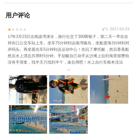
用户评论
g*1 2017-03-23


17年3月23日去南波湾潜水，旅行社交了300两银子，第二天一早在吉
祥街口公交车站上车。坐车75分钟到达南湾猴岛，坐船渡海3分钟到对
岸码头。再坐观光车5分钟到达运动中心！先玩了摩托艇，然后香蕉船
然后水上漂总共用时5分钟。手划艇自己动手从沙滩上拉到海里很费劲
没有手滑浆，找半天只找到半个，凑合用吧！水上自行车根本没法
玩，放哪三个全都是坏的！很快中午吃饭了，美其名曰豪华海鲜自助

餐，其实就是国内高速公路休息区的快餐，食材都比不上自己叫的外
卖可口！下午去潜水，拉你下水和你商量拍不拍照视频什么的。为了
留个纪念有花300两银子拍了照片，谁知道照片模糊不清。技术实在很
懒。再说潜水吧，最深不过四米多总计用时也就15分钟，和说的30分
钟差太远，另外就是水质非常差，浑浊不堪，能见度急低，视距不过
一米！全是东北人，基本上已成垄断局势！水果大餐千万不要相信图
片，网上的潜水图片视频也千万不要相信，骗你没商量！浮潜根本就
没有！花了六百两银子买了一个教训。唯一值得提一下的是乘坐的琼
A30723司机师傅很辛苦，车接车送，往，在哪上车，回，在哪下车比
较欣慰！孩子玩的很高兴，在他的世界里只有沙滩，大海和海洋生