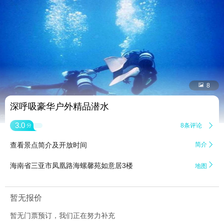


8
深呼吸豪华户外精品潜水
3.0
8条评论

分
查看景点简介及开放时间
简介


海南省三亚市凤凰路海螺馨苑如意居3楼
地图
暂无报价
暂无门票预订，我们正在努力补充