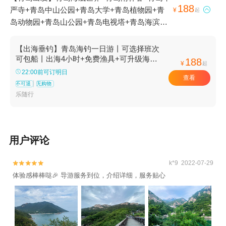
188
严寺+青岛中山公园+青岛大学+青岛植物园+青

¥
起
岛动物园+青岛山公园+青岛电视塔+青岛海滨
+青岛欢动世界+青岛新天地+青岛劈柴院+青岛
港+青岛湾+青岛海上观光+青岛太平山+青岛出
【出海垂钓】青岛海钓一日游丨可选择班次
海垂钓观光休闲游+青岛唐岛湾+小港钓鱼码头1
可包船丨出海4小时+免费渔具+可升级海上
188
¥
起
BBQ丨专业老船长带队
日游
22:00前可订明日
查看
不可退
无购物
乐随行
用户评论
k*9 2022-07-29


体验感棒棒哒🎉 导游服务到位，介绍详细，服务贴心