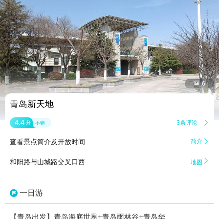


6
青岛新天地
4.4
3条评论

分
不错
查看景点简介及开放时间
简介


和阳路与山城路交叉口西
地图
一日游
【青岛出发】青岛海底世界+青岛雨林谷+青岛华