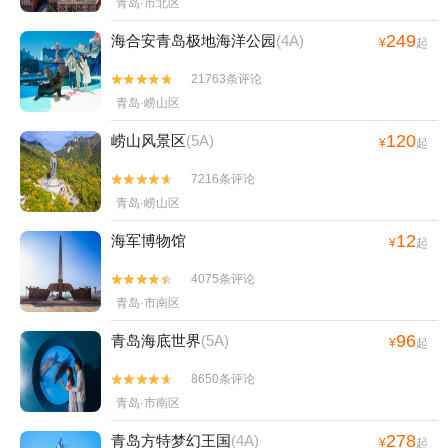
青岛·市北区
249
海合安青岛极地海洋公园
(4A)
¥
起
21763条评论


青岛·崂山区
120
崂山风景区
(5A)
¥
起
7216条评论


青岛·崂山区
12
海军博物馆
¥
起
4075条评论


青岛·市南区
96
青岛海底世界
(5A)
¥
起
8650条评论


青岛·市南区
278
青岛方特梦幻王国
(4A)
¥
起