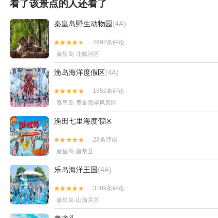
看了该景点的人还看了
秦皇岛野生动物园
(4A)
4692条评论


秦皇岛·北戴河区
渔岛海洋度假区
(4A)
1852条评论


秦皇岛·黄金海岸风景区
渔田七里海度假区
28条评论


秦皇岛·昌黎县
乐岛海洋王国
(4A)
3189条评论


秦皇岛·山海关区