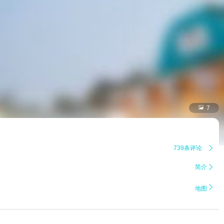

7
739条评论

简介


地图