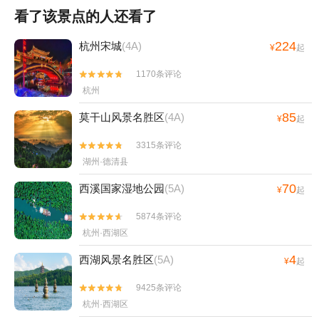
看了该景点的人还看了
224
杭州宋城
(4A)
¥
起
1170条评论


杭州
85
莫干山风景名胜区
(4A)
¥
起
3315条评论


湖州·德清县
70
西溪国家湿地公园
(5A)
¥
起
5874条评论


杭州·西湖区
4
西湖风景名胜区
(5A)
¥
起
9425条评论


杭州·西湖区