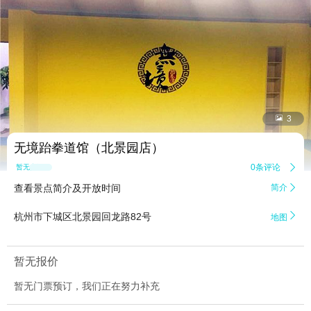


3
无境跆拳道馆（北景园店）
0条评论

暂无点评
查看景点简介及开放时间
简介


杭州市下城区北景园回龙路82号
地图
暂无报价
暂无门票预订，我们正在努力补充