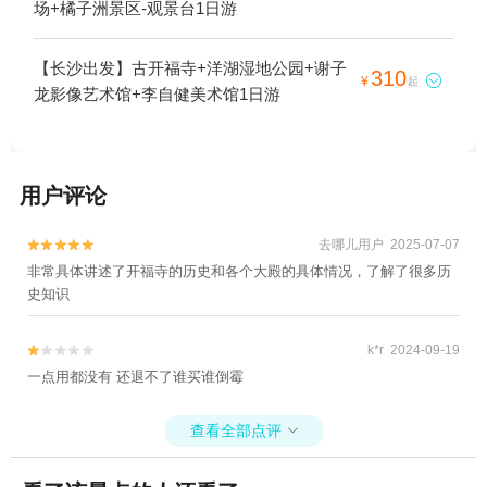
场+橘子洲景区-观景台1日游
【长沙出发】古开福寺+洋湖湿地公园+谢子
310

¥
起
龙影像艺术馆+李自健美术馆1日游
用户评论
去哪儿用户 2025-07-07


非常具体讲述了开福寺的历史和各个大殿的具体情况，了解了很多历
史知识
k*r 2024-09-19


一点用都没有 还退不了谁买谁倒霉
查看全部点评
