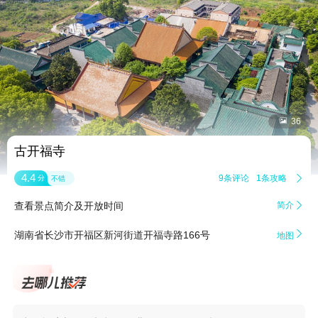


36
古开福寺
4.4
9条评论
1条攻略

分
不错
查看景点简介及开放时间
简介


湖南省长沙市开福区新河街道开福寺路166号
地图