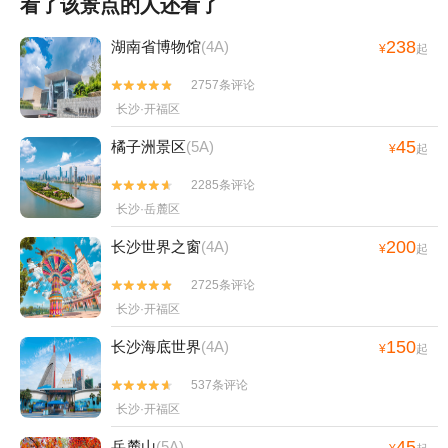
看了该景点的人还看了
238
湖南省博物馆
(4A)
¥
起
2757条评论


长沙·开福区
45
橘子洲景区
(5A)
¥
起
2285条评论


长沙·岳麓区
200
长沙世界之窗
(4A)
¥
起
2725条评论


长沙·开福区
150
长沙海底世界
(4A)
¥
起
537条评论


长沙·开福区
45
岳麓山
(5A)