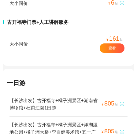
6
大小同价

¥
起
古开福寺门票+人工讲解服务
161
¥
起
大小同价
查看
一日游
【长沙出发】古开福寺+橘子洲景区+湖南省
805

¥
起
博物馆+杜甫江阁1日游
【长沙出发】古开福寺+橘子洲景区+洋湖湿
805
地公园+橘子洲大桥+李自健美术馆+五一广

¥
起