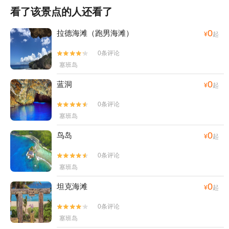
看了该景点的人还看了
0
拉德海滩（跑男海滩）
¥
起
0条评论


塞班岛
0
蓝洞
¥
起
0条评论


塞班岛
0
鸟岛
¥
起
0条评论


塞班岛
0
坦克海滩
¥
起
0条评论


塞班岛