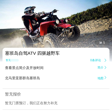


5
塞班岛自驾ATV 四驱越野车
0条评论

暂无点评
查看景点简介及开放时间
简介


北马里亚那群岛塞班岛
地图
暂无报价
暂无门票预订，我们正在努力补充