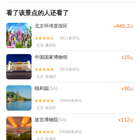
看了该景点的人还看了
445.2
北京环球度假区
¥
起
3911条评论


北京·通州区
15
中国国家博物馆
¥
起
5915条评论


北京·东城区
30
颐和园
(5A)
¥
起
33694条评论


北京·海淀区
112
故宫博物院
(5A)
¥
起
54096条评论


北京·东城区