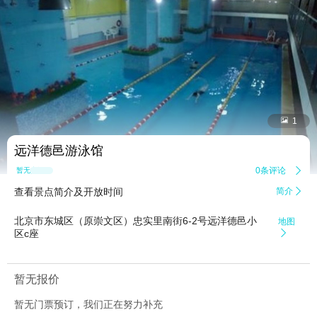


1
远洋德邑游泳馆
0条评论

暂无点评
查看景点简介及开放时间
简介

北京市东城区（原崇文区）忠实里南街6-2号远洋德邑小
地图
区c座

暂无报价
暂无门票预订，我们正在努力补充