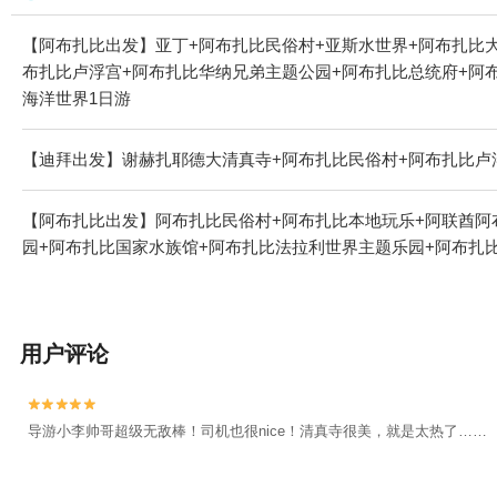
【阿布扎比出发】亚丁+阿布扎比民俗村+亚斯水世界+阿布扎比
布扎比卢浮宫+阿布扎比华纳兄弟主题公园+阿布扎比总统府+阿布扎比
海洋世界1日游
【迪拜出发】谢赫扎耶德大清真寺+阿布扎比民俗村+阿布扎比卢
【阿布扎比出发】阿布扎比民俗村+阿布扎比本地玩乐+阿联酋阿
园+阿布扎比国家水族馆+阿布扎比法拉利世界主题乐园+阿布扎比海洋世界
用户评论


导游小李帅哥超级无敌棒！司机也很nice！清真寺很美，就是太热了……