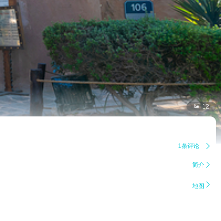

12
1条评论

简介


地图