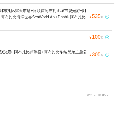
阿布扎比露天市场+阿联酋阿布扎比城市观光游+阿
535
洋世界SeaWorld Abu Dhabi+阿布扎比

¥
起
100

¥
起
观光游+阿布扎比卢浮宫+阿布扎比华纳兄弟主题公
305

¥
起
o*5 2018-05-29