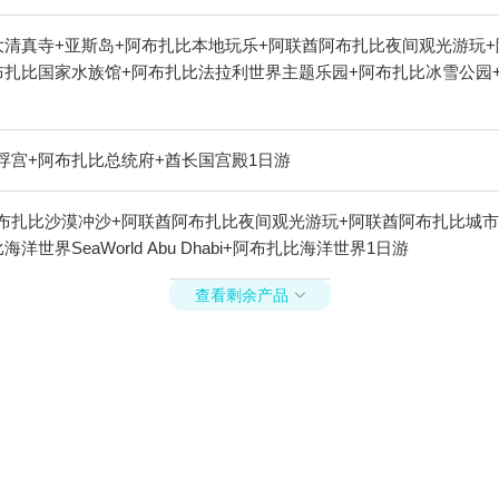
大清真寺+亚斯岛+阿布扎比本地玩乐+阿联酋阿布扎比夜间观光游玩+
国家水族馆+阿布扎比法拉利世界主题乐园+阿布扎比冰雪公园+阿布扎比海
浮宫+阿布扎比总统府+酋长国宫殿1日游
布扎比沙漠冲沙+阿联酋阿布扎比夜间观光游玩+阿联酋阿布扎比城市
SeaWorld Abu Dhabi+阿布扎比海洋世界1日游
查看剩余产品
