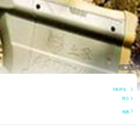

5
0条评论

简介


地图