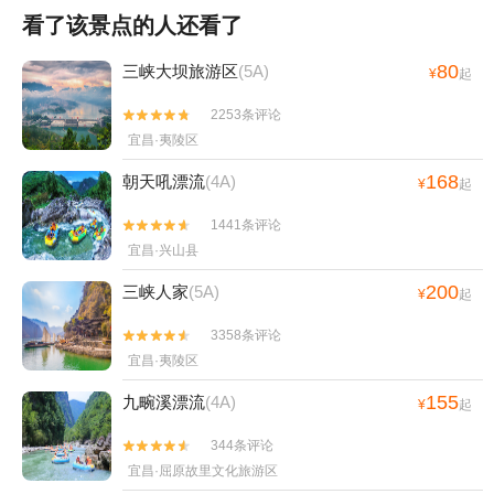
看了该景点的人还看了
80
三峡大坝旅游区
(5A)
¥
起
2253条评论


宜昌·夷陵区
168
朝天吼漂流
(4A)
¥
起
1441条评论


宜昌·兴山县
200
三峡人家
(5A)
¥
起
3358条评论


宜昌·夷陵区
155
九畹溪漂流
(4A)
¥
起
344条评论


宜昌·屈原故里文化旅游区