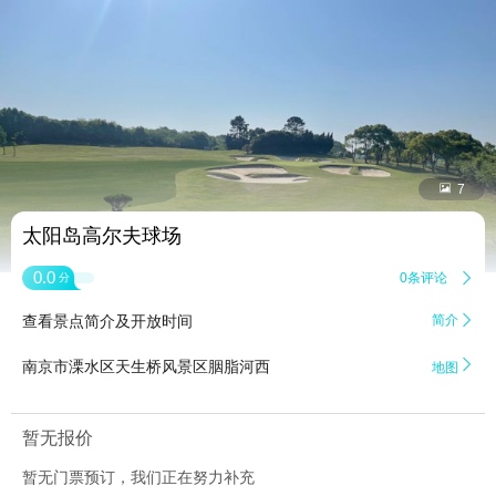


7
太阳岛高尔夫球场
0.0
0条评论

分
查看景点简介及开放时间
简介


南京市溧水区天生桥风景区胭脂河西
地图
暂无报价
暂无门票预订，我们正在努力补充