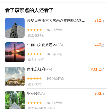
看了该景点的人还看了
10
侵华日军南京大屠杀遇难同胞纪念馆
(4A)
¥
起
6620条评论


南京·建邺区
40
牛首山文化旅游区
(4A)
¥
起
2680条评论


南京·江宁区
31.2
南京总统府
(4A)
¥
起
20544条评论


南京·玄武区
63
明孝陵
(5A)
¥
起
3684条评论


南京·钟山风景名胜区